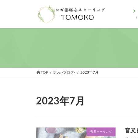
コ
ナ
ン
ビ
テ
ゲ
ン
ー
ツ
シ
へ
ョ
ス
ン
キ
に
ッ
移
プ
動
TOP
Blog -ブログ-
2023年7月
2023年7月
音叉
音叉ヒーリング