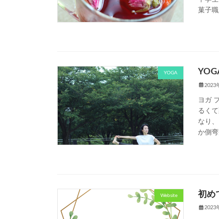
菓子職
YO
YOGA
202
ヨガ 
るくて
なり、
か側弯
初め
Website
202