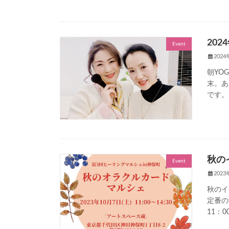
20
Event
202
朝YO
末。あ
です。 
秋の
Event
202
秋のイ
定番の
11：0