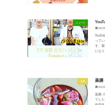
You
ニュース
202
You
ってい
す。緊
になり 
薬膳
薬膳
202
薬膳 
でした
中学生