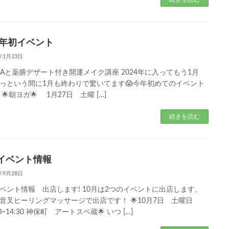
24年初イベント
4年1月23日
GAと薬膳デザート付き開運メイク講座 2024年に入ってもう1月
っという間に1月も終わりで驚いてます😱今年初めてのイベント
🌟朝ヨガ🌟 1月27日 土曜 […]
続きを読む
イベント情報
3年9月28日
ベント情報 出店します! 10月は2つのイベントに出店します。
音叉ヒーリングマッサージで出店です！ 🌟10月7日 土曜日
0~14:30 神保町 アートスペ蔵🌟 いつ […]