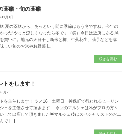
の薬膳・旬の薬膳
4年11月1日
膳 夏の薬膳から、あっという間に季節はもう冬ですね。今年の
かった!やっと涼しくなったら冬です（笑）今日は近所にあるJA
を買いに。地元の天日干し新米と柿、生落花生、菊芋などを購
味しい旬のお米やお野菜 […]
続きを読む
ントをします！
4年5月2日
トを主催します！ ５／18 土曜日 神保町で行われるヒーリン
シェを主催させて頂きます！ 今回のマルシェは私がプロの方々
いして出店して頂きました🌟マルシェ後はスペシャリストのお二
で […]
続きを読む