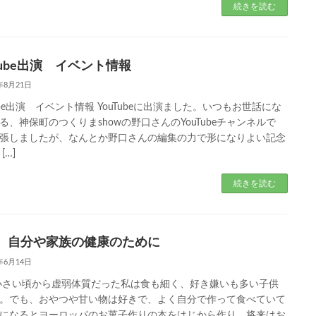
続きを読む
Tube出演 イベント情報
3年8月21日
Tube出演 イベント情報 YouTubeに出演ました。いつもお世話にな
る、神保町のつくりまshowの野口さんのYouTubeチャンネルで
張しましたが、なんとか野口さんの編集の力で形になりよい記念
[…]
続きを読む
 自分や家族の健康のために
3年6月14日
小さい頃から虚弱体質だった私は食も細く、好き嫌いも多い子供
。でも、おやつや甘い物は好きで、よく自分で作って食べていて
になるとヨーロッパのお菓子作りの本をはじから作り、将来はお