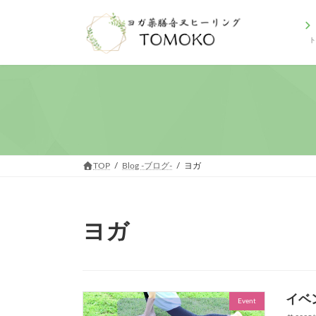
コ
ナ
ン
ビ
テ
ゲ
ン
ー
ツ
シ
へ
ョ
ス
ン
キ
に
ッ
移
プ
動
TOP
Blog -ブログ-
ヨガ
ヨガ
イベ
Event