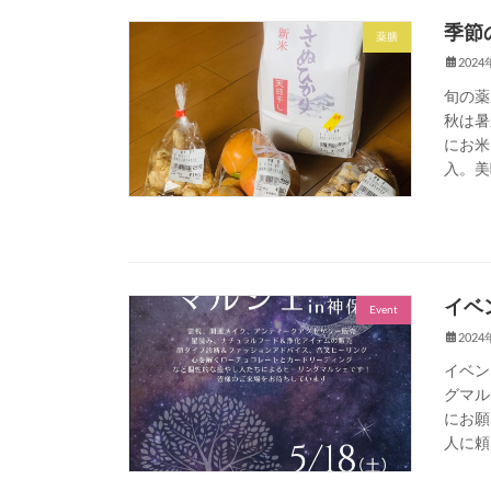
季節
薬膳
202
旬の薬
秋は暑
にお米
入。美
イベ
Event
202
イベン
グマル
にお願
人に頼ん