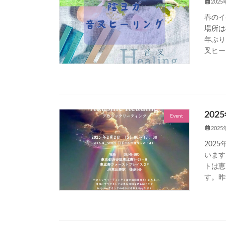
202
春のイ
場所は
年ぶり
叉ヒー
20
Event
202
202
います
トは恵
す。昨年